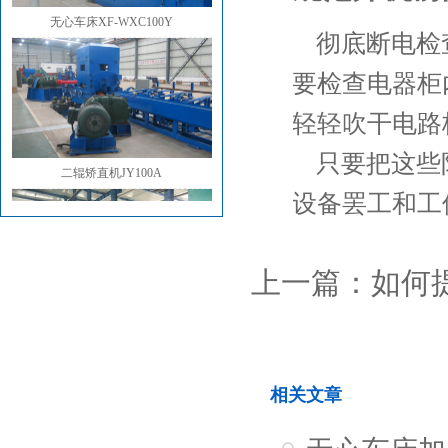
彻底断电检
要检查电器柜
轻轻吹干电路
二辊矫直机JY100A
只要把这些
设备罢工和工
上一篇：
如何
无心车床XF-WXC 255B
相关文章