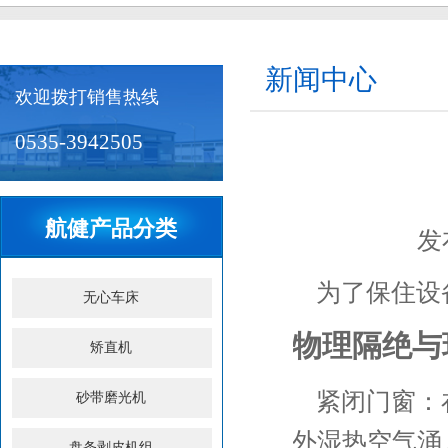
新闻中心
欢迎拨打销售热线
0535-3942505
航健产品分类
发布
为了保住设
无心车床
物理隔绝与
矫直机
紧闭门窗：
砂带磨光机
外湿热空气涌
盘条剥皮机组