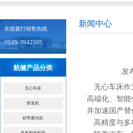
新闻中心
欢迎拨打销售热线
0535-3942505
航健产品分类
发布
无心车床XF-WXC30B
无心车床作
无心车床
高端化、智能
矫直机
并加速‌国产替
砂带磨光机
高精度与多
无心车床XF-WXC100Y
盘条剥皮机组