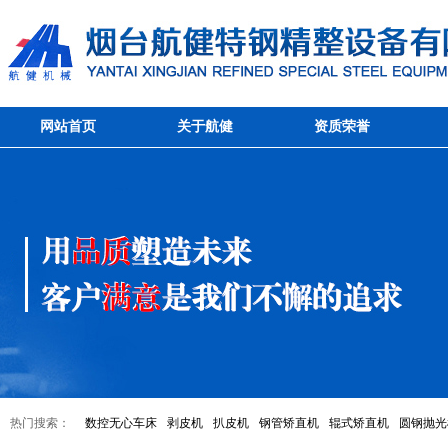
网站首页
关于航健
资质荣誉
热门搜索：
数控无心车床
剥皮机
扒皮机
钢管矫直机
辊式矫直机
圆钢抛光