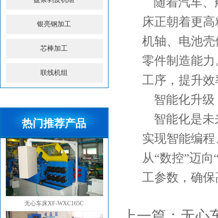
随着汽车、
床正朝着‌更高
银亮钢加工
机轴、电池壳
芯棒加工
二辊矫直机JY100A
零件制造能力
联线机组
工序，提升效
智能化升级
智能化是未
热门推荐产品
无心车床XF-WXC 255B
实现智能编程
从“数控”迈
工参数，确保
无心车床XF-WXC165C
上一篇：
无心