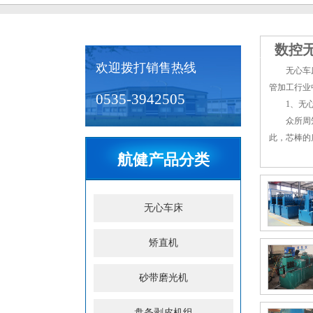
数控
欢迎拨打销售热线
无心车
管加工行业
0535-3942505
1、无心车
众所周知，
此，芯棒的
芯棒中的轴
航健产品分类
机经粗车、
无心车床采
也较常规车
无心车床
2、无心车
高管材的质
矫直机
无心车床加
不断国产化
砂带磨光机
盘条剥皮机组