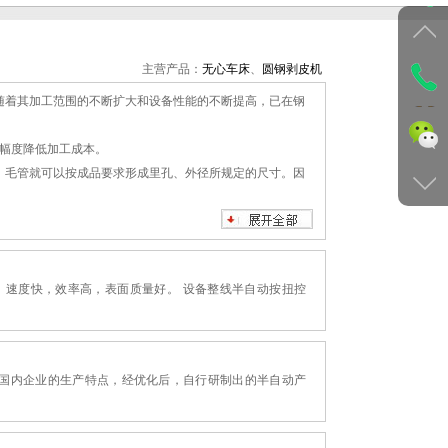
主营产品：
无心车床
、
圆钢剥皮机
随着其加工范围的不断扩大和设备性能的不断提高，已在钢
幅度降低加工成本。
毛管就可以按成品要求形成里孔、外径所规定的尺寸。因
到十几天才能加工一支芯棒。而通过无心车床加行星砂磨
芯棒的表面质量。
床的较大走刀速度。同时无心车床的刀具工作部分接触面积
定，速度快，效率高，表面质量好。 设备整线半自动按扭控
证了刀具的耐用度。
扒皮。经过扒皮可去掉脱碳层、裂纹及表面缺陷等，进而提
期以前，只有少数大型特钢企业引进使用。随着该设备的
结合国内企业的生产特点，经优化后，自行研制出的半自动产
相信它会给国民经济的发展做出重大贡献。