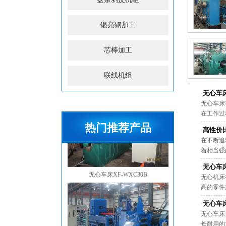
银亮钢加工
芯棒加工
联线机组
无心车
·
无心车床
在工作过程
热门推荐产品
高性价
·
在不断追
着相当强的
无心车床XF-WXC30B
无心车
·
无心机床
高的零件加
无心车
·
无心车床
长耐用的方