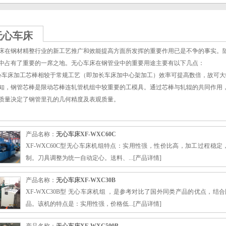
无心车床
床在钢材精整行业的新工艺推广和效能提高方面所发挥的重要作用已是不争的事实。
中占有了重要的一席之地。无心车床在钢管业中的重要用途主要有以下几点：
床加工芯棒相较于常规工艺（即加长车床加中心架加工）效率可提高数倍，故可大
钢管芯棒是限动芯棒连轧管机组中较重要的工模具。通过芯棒与轧辊的共同作用，
质量决定了钢管里孔的几何精度及表观质量。
向长度均比通常机加工件要长很多（从几米到几十米），这样常规加工方法需几天
精车和抛光的工艺只需要几十分钟即可完成。同时既可保证芯棒的尺寸精度又能保证
产品名称：
无心车床XF-WXC60C
用多刀同时切削工艺，其刀具的修光部分达到15-25mm长度，因此可实现无心车
XF-WXC60C型无心车床机组特点：实用性强，性价比高，加工过程稳
床大几倍，而且刀具是在充分冷却的条件下工作，这样既保证了大的进给速度，也保
制。刀具调整为统一自动定心。送料、...[
产品详情
]
床在钢管行业中的另一个重要用途是：对高档合金、不锈钢、钛合金等材质管坯的
量。
产品名称：
无心车床XF-WXC30B
工范围广，效率高，成本低。加工工艺的大规模推广在我国近几年才刚刚兴起。短
XF-WXC30B型 无心车床机组 ，是参考对比了国外同类产品的优点，
、优质化和较大范围的使用，已证实了该工艺无疑是冶金精整设备的更新换代产品。
品。该机的特点是：实用性强，价格低...[
产品详情
]