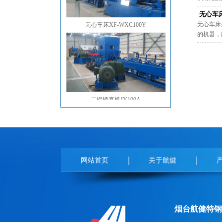
无心车
·
无心车床XF-WXC100Y
无心车床
的机器，能
二辊矫直机JY100A
网站首页
关于航健
无心车床XF-WXC 255B
烟台航健特钢