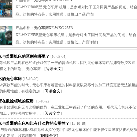
产品名称：
无心车床XF-WXC500B
XF-WXC500B型 无心车床 机组，是参考对比了国外同类产品的优点
品。该机的特点是：实用性强，价格...[
产品详情
]
产品名称：
无心车床XF-WXC 255B
XF-WXC255B型无心车床机组，是参考对比了国外同类产品的优点，
品。该机的特点是：实用性强，价格低...[
产品详情
]
床与普通机床的区别在哪里？
[16-03-04]
等机床产品现在已经逐步取代了一般的普通机床，因为无心车床等产品拥有数控装置
阅读全文
之中的区别。 无心车床... [
]
比的无心车床
[15-10-29]
求高效节能的时代，无心车床有着更低的材料损耗以及零件的加工精度更是无法被超越
阅读全文
实用性能，有稳定的加... [
]
床在数控领域的应用
[15-10-22]
有着普通机床无可比拟的优势，在工业加工中得到了广泛的应用。 现代无心机床不仅
阅读全文
工，有很强的实用性，... [
]
床与普通的车床相比有什么样的实用性？
[15-10-19]
 与普通的车床相比有着无可比拟的使用性能!无心车床的性能不仅仅局限在扒皮机这
阅读全文
向发展，以高精度低... [
]