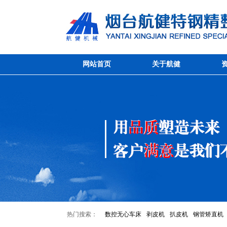
网站首页
关于航健
热门搜索：
数控无心车床
剥皮机
扒皮机
钢管矫直机